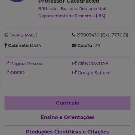
Professor Catedrático
BRU-Iscte - Business Research Unit
Departamento de Economia
(IBS)
217903439 (Ext. 777061)
[ VER E-MAIL ]
Gabinete
D5.14
Cacifo
170
Página Pessoal
CIÊNCIAVITAE
ORCID
Google Scholar
Currículo
Ensino e Orientações
Produções Científicas e Citações