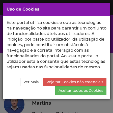
Saltar
para
MENU
Uso de Cookies
o
Conteúdo
Principal
Este portal utiliza cookies e outras tecnologias
na navegação no site para garantir um conjunto
de funcionalidades úteis aos utilizadores. A
inibição, por parte do utilizador, da utilização de
A excelência da investigação e ciência no Iscte
cookies, pode constituir um obstáculo à
navegação e à correta interação com as
funcionalidades do portal. Ao usar o portal, o
Search Button
utilizador está a consentir que estas tecnologias
sejam usadas nas funcionalidades do mesmo.
Ciência_Iscte
Autores
Luís Filipe Farias de Sousa
Ver Mais
Rejeitar Cookies não essenciais
Martins
Currículo
Aceitar todos os Cookies
Luís Filipe Farias de Sousa
Martins