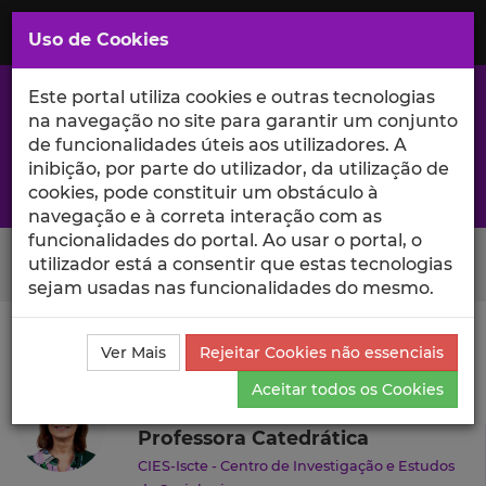
Saltar
para
MENU
Uso de Cookies
o
Conteúdo
Principal
Este portal utiliza cookies e outras tecnologias
na navegação no site para garantir um conjunto
de funcionalidades úteis aos utilizadores. A
inibição, por parte do utilizador, da utilização de
A excelência da investigação e ciência no Iscte
cookies, pode constituir um obstáculo à
navegação e à correta interação com as
funcionalidades do portal. Ao usar o portal, o
Search Button
utilizador está a consentir que estas tecnologias
sejam usadas nas funcionalidades do mesmo.
Ciência_Iscte
Autores
Madalena Ramos
Currículo
Ver Mais
Rejeitar Cookies não essenciais
Madalena Ramos
Aceitar todos os Cookies
Professora Catedrática
CIES-Iscte - Centro de Investigação e Estudos