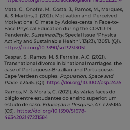
https://doi.org/10.30553/sociologiaonline.2022.29.4
Mata, C., Onofre, M., Costa, J., Ramos, M., Marques,
A. & Martins, J. (2021).
Motivation and Perceived
Motivational Climate by Adoles-cents in Face-to-
Face Physical Education during the COVID-19
Pandemic.
Sustainability.
Special Issue "Physical
Activity and Sustainable Health".
13(23), 13051. (Q1).
https://doi.org/10.3390/su132313051
Gaspar, S., Ramos, M. & Ferreira, A.C. (2021).
Transnational divorce in binational marriages: the
case of Portuguese-Brazilian and Portuguese-
Cape Verdean couples.
Population, Space and
Place
.
e2435. (Q1)
.
https://doi.org/10.1002/psp.2435
Ramos, M. & Morais, C. (2021). As várias faces do
plágio entre estudantes do ensino superior: um
estudo de caso.
Educação e Pesquisa
, 47. e235184.
(Q3).
https://doi.org/10.1590/S1678-
4634202147231584