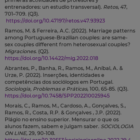
primeras actividades de profesores y
entrenadores: un estudio transversal).
Retos
, 47,
701–709. (Q3).
https://doi.org/10.47197/retos.v47.93923
Ramos, M. & Ferreira, A.C. (2022).
Marriage patterns
among Portuguese-Brazilian couples: are same-
sex couples different from heterosexual couples?
Migraciones
.
(Q2).
https://doi.org/10.14422/mig.2022.018
Abrantes, P., Banha, R., Ramos, M., Aníbal, A. &
Urze, P. (2022).
Inserções, identidades e
competências dos sociólogos em Portugal.
Sociologia, Problemas e Práticas
, 100, 65-85.
(Q3).
https://doi.org/10.7458/SPP202210025945
Morais, C., Ramos, M., Cardoso, A., Gonçalves, S.,
Ramos, R., Costa, R.P. & Gonçalves , J.P. (2022).
Plágio no ensino superior. Mensurar o que os
alunos fazem, sabem e julgam saber.
SOCIOLOGIA
ON LINE
, 29, 90-108.