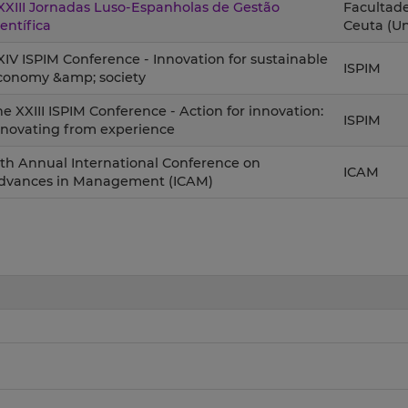
XXIII Jornadas Luso-Espanholas de Gestão
Facultad
entífica
Ceuta (U
XIV ISPIM Conference - Innovation for sustainable
ISPIM
conomy &amp; society
he XXIII ISPIM Conference - Action for innovation:
ISPIM
nnovating from experience
8th Annual International Conference on
ICAM
dvances in Management (ICAM)