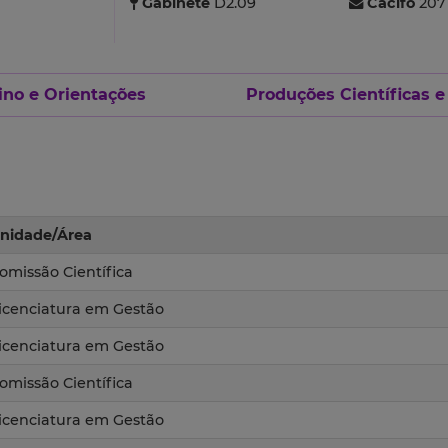
Gabinete
D2.09
Cacifo
207
ino e Orientações
Produções Científicas e
nidade/Área
omissão Científica
icenciatura em Gestão
icenciatura em Gestão
omissão Científica
icenciatura em Gestão