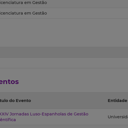
icenciatura em Gestão
icenciatura em Gestão
entos
ítulo do Evento
Entidade
XXIV Jornadas Luso-Espanholas de Gestão
Universid
êntífica