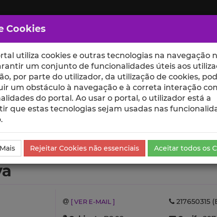
e Cookies
rtal utiliza cookies e outras tecnologias na navegação n
rantir um conjunto de funcionalidades úteis aos utiliza
ção, por parte do utilizador, da utilização de cookies, po
uir um obstáculo à navegação e à correta interação co
scte
ESCOLAS
UNIDADES
alidades do portal. Ao usar o portal, o utilizador está a
ir que estas tecnologias sejam usadas nas funcionalid
.
Atividades
 Mais
Rejeitar Cookies não essenciais
Aceitar todos os 
va
217650315 (
[ VER E-MAIL ]