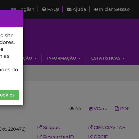
English
FAQs
Ajuda
Iniciar Sessão
o site
dores.
de
m as
INVESTIGAÇÃO
INFORMAÇÃO
ESTATÍSTICAS
ades do
Cookies
44
VCard
PDF
Scopus
CIÊNCIAVITAE
Ext. 220472)
ResearcherID
ORCID