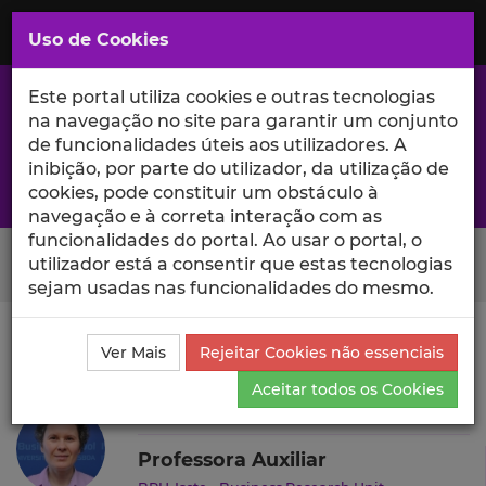
Saltar
para
MENU
Uso de Cookies
o
Conteúdo
Principal
Este portal utiliza cookies e outras tecnologias
na navegação no site para garantir um conjunto
de funcionalidades úteis aos utilizadores. A
inibição, por parte do utilizador, da utilização de
A excelência da investigação e ciência no Iscte
cookies, pode constituir um obstáculo à
navegação e à correta interação com as
funcionalidades do portal. Ao usar o portal, o
Search Button
utilizador está a consentir que estas tecnologias
sejam usadas nas funcionalidades do mesmo.
Ciência_Iscte
Autores
Maria Gabriela Silva
Ensino
Ver Mais
Rejeitar Cookies não essenciais
e Orientações
Aceitar todos os Cookies
Maria Gabriela Silva
Professora Auxiliar