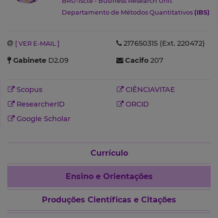
BRU-Iscte - Business Research Unit
Departamento de Métodos Quantitativos
(IBS)
217650315 (Ext. 220472)
[ VER E-MAIL ]
Gabinete
D2.09
Cacifo
207
Scopus
CIÊNCIAVITAE
ResearcherID
ORCID
Google Scholar
Currículo
Ensino e Orientações
Produções Científicas e Citações