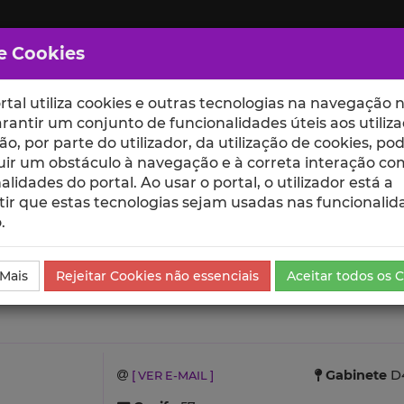
e Cookies
rtal utiliza cookies e outras tecnologias na navegação n
rantir um conjunto de funcionalidades úteis aos utiliza
ção, por parte do utilizador, da utilização de cookies, po
uir um obstáculo à navegação e à correta interação co
scte
ESCOLAS
UNIDADES
alidades do portal. Ao usar o portal, o utilizador está a
ir que estas tecnologias sejam usadas nas funcionalid
.
Científicas e Citações
 Mais
Rejeitar Cookies não essenciais
Aceitar todos os 
Gabinete
D4
[ VER E-MAIL ]