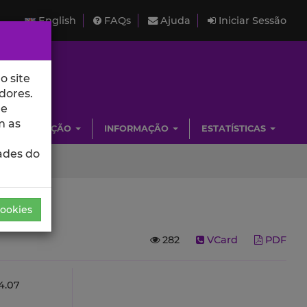
English
FAQs
Ajuda
Iniciar Sessão
o site
dores.
de
m as
INVESTIGAÇÃO
INFORMAÇÃO
ESTATÍSTICAS
ades do
Cookies
282
VCard
PDF
.07