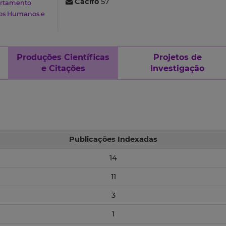
Cacifo
57
rtamento
os Humanos e
Produções Científicas
Projetos de
e Citações
Investigação
Publicações Indexadas
14
11
3
1