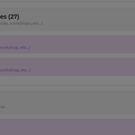
s (27)
as, workshops, etc...)
orkshop, etc...)
orkshop, etc...)
ias