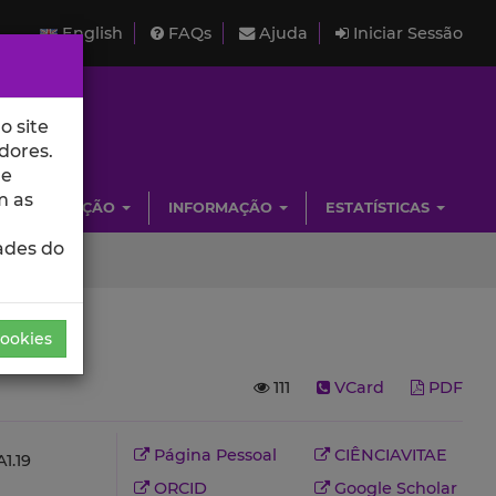
English
FAQs
Ajuda
Iniciar Sessão
o site
dores.
de
m as
INVESTIGAÇÃO
INFORMAÇÃO
ESTATÍSTICAS
ades do
Cookies
111
VCard
PDF
Página Pessoal
CIÊNCIAVITAE
1.19
ORCID
Google Scholar