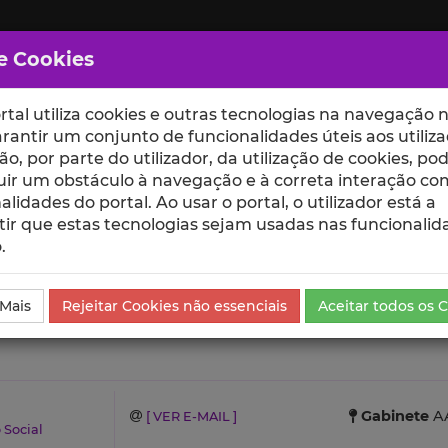
e Cookies
rtal utiliza cookies e outras tecnologias na navegação n
rantir um conjunto de funcionalidades úteis aos utiliza
ção, por parte do utilizador, da utilização de cookies, po
uir um obstáculo à navegação e à correta interação co
scte
ESCOLAS
UNIDADES
alidades do portal. Ao usar o portal, o utilizador está a
ir que estas tecnologias sejam usadas nas funcionalid
.
ntíficas e Citações
 Mais
Rejeitar Cookies não essenciais
Aceitar todos os 
Gabinete
AA
[ VER E-MAIL ]
 Social