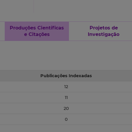
Produções Científicas
Projetos de
e Citações
Investigação
Publicações Indexadas
12
11
20
0