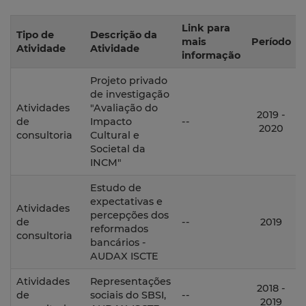
Link para
Tipo de
Descrição da
mais
Período
Atividade
Atividade
informação
Projeto privado
de investigação
Atividades
"Avaliação do
2019 -
de
Impacto
--
2020
consultoria
Cultural e
Societal da
INCM"
Estudo de
expectativas e
Atividades
percepções dos
de
--
2019
reformados
consultoria
bancários -
AUDAX ISCTE
Atividades
Representações
2018 -
de
sociais do SBSI,
--
2019