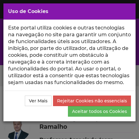
Saltar
para
MENU
Uso de Cookies
o
Conteúdo
Principal
Este portal utiliza cookies e outras tecnologias
na navegação no site para garantir um conjunto
de funcionalidades úteis aos utilizadores. A
inibição, por parte do utilizador, da utilização de
A excelência da investigação e ciência no Iscte
cookies, pode constituir um obstáculo à
navegação e à correta interação com as
funcionalidades do portal. Ao usar o portal, o
Search Button
utilizador está a consentir que estas tecnologias
sejam usadas nas funcionalidades do mesmo.
Ciência_Iscte
Autores
Nelson Jorge Campos
Ver Mais
Rejeitar Cookies não essenciais
Ramalho
Outras Atividades
Aceitar todos os Cookies
Nelson Jorge Campos
Ramalho