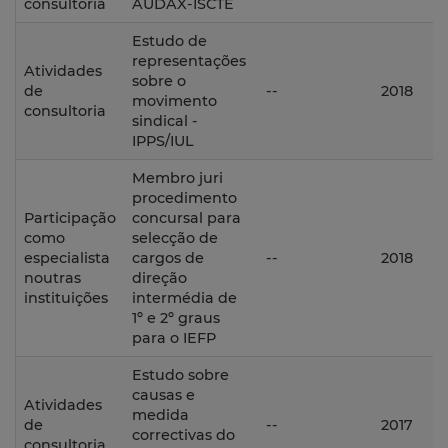
consultoria
AUDAX-ISCTE
Estudo de
representações
Atividades
sobre o
de
--
2018
movimento
consultoria
sindical -
IPPS/IUL
Membro juri
procedimento
Participação
concursal para
como
selecção de
especialista
cargos de
--
2018
noutras
direção
instituições
intermédia de
1º e 2º graus
para o IEFP
Estudo sobre
causas e
Atividades
medida
de
--
2017
correctivas do
consultoria