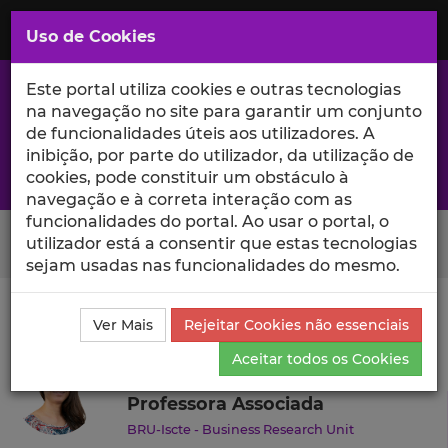
Saltar
para
MENU
Uso de Cookies
o
Conteúdo
Principal
Este portal utiliza cookies e outras tecnologias
na navegação no site para garantir um conjunto
de funcionalidades úteis aos utilizadores. A
inibição, por parte do utilizador, da utilização de
A excelência da investigação e ciência no Iscte
cookies, pode constituir um obstáculo à
navegação e à correta interação com as
funcionalidades do portal. Ao usar o portal, o
Search Button
utilizador está a consentir que estas tecnologias
sejam usadas nas funcionalidades do mesmo.
Ciência_Iscte
Autores
Patrícia Costa
Currículo
Ver Mais
Rejeitar Cookies não essenciais
Patrícia Costa
Aceitar todos os Cookies
Professora Associada
BRU-Iscte - Business Research Unit