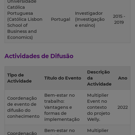
Universidade
Católica
Portuguesa
Investigador
2015 -
(Católica Lisbon
Portugal
(Investigação
2019
School of
e ensino)
Business and
Economics)
Actividades de Difusão
Descrição
Tipo de
Título do Evento
da
Ano
Actividade
Actividade
Bem-estar no
Multiplier
Coordenação
trabalho:
Event no
de evento de
Vantagens e
contexto
2022
difusão do
formas de
do projeto
conhecimento
implementação
Welly.
Bem-estar no
Multiplier
Coordenação