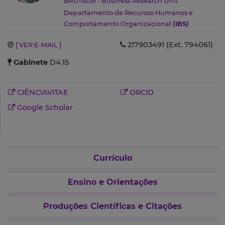
BRU-Iscte - Business Research Unit
Departamento de Recursos Humanos e
Comportamento Organizacional
(IBS)
217903491 (Ext. 794061)
[ VER E-MAIL ]
Gabinete
D4.15
CIÊNCIAVITAE
ORCID
Google Scholar
Currículo
Ensino e Orientações
Produções Científicas e Citações