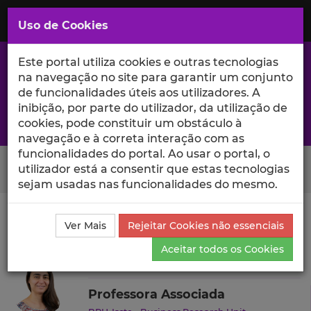
Saltar
para
MENU
Uso de Cookies
o
Conteúdo
Principal
Este portal utiliza cookies e outras tecnologias
na navegação no site para garantir um conjunto
de funcionalidades úteis aos utilizadores. A
inibição, por parte do utilizador, da utilização de
A excelência da investigação e ciência no Iscte
cookies, pode constituir um obstáculo à
navegação e à correta interação com as
funcionalidades do portal. Ao usar o portal, o
Search Button
utilizador está a consentir que estas tecnologias
sejam usadas nas funcionalidades do mesmo.
Ciência_Iscte
Autores
Patrícia Costa
Outras
Ver Mais
Rejeitar Cookies não essenciais
Atividades
Aceitar todos os Cookies
Patrícia Costa
Professora Associada