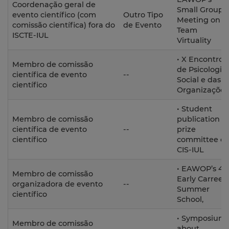
Coordenação geral de
Small Group
evento científico (com
Outro Tipo
Meeting on
comissão científica) fora do
de Evento
Team
ISCTE-IUL
Virtuality
• X Encontro
Membro de comissão
de Psicologia
científica de evento
--
Social e das
científico
Organizaçõe
• Student
Membro de comissão
publication
científica de evento
--
prize
científico
committee of
CIS-IUL
• EAWOP’s 4t
Membro de comissão
Early Carreer
organizadora de evento
--
Summer
científico
School,
• Symposium
Membro de comissão
about