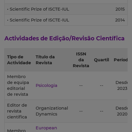
• Scientific Prize of ISCTE-IUL
2015
• Scientific Prize of ISCTE-IUL
2014
Actividades de Edição/Revisão Científica
ISSN
Tipo de
Título da
da
Quartil
Período
Actividade
Revista
Revista
Membro
de equipa
Desde
Psicologia
--
--
editorial
2023
de revista
Editor de
Organizational
Desde
revista
--
--
Dynamics
2020
científica
European
Membro