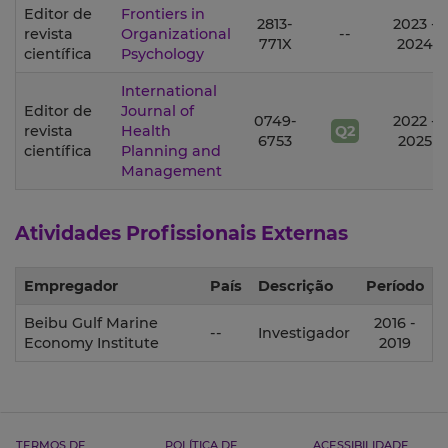
Editor de
Frontiers in
2813-
2023 -
revista
Organizational
--
771X
2024
científica
Psychology
International
Editor de
Journal of
0749-
2022 -
revista
Health
Q2
6753
2025
científica
Planning and
Management
Atividades Profissionais Externas
Empregador
País
Descrição
Período
Beibu Gulf Marine
2016 -
--
Investigador
Economy Institute
2019
TERMOS DE
POLÍTICA DE
ACESSIBILIDADE