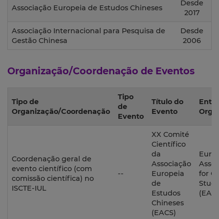
Desde
Associação Europeia de Estudos Chineses
2017
Associação Internacional para Pesquisa de
Desde
Gestão Chinesa
2006
Organização/Coordenação de Eventos
Tipo
Tipo de
Título do
Enti
de
Organização/Coordenação
Evento
Orga
Evento
XX Comité
Científico
da
Euro
Coordenação geral de
Associação
Assoc
evento científico (com
--
Europeia
for C
comissão científica) no
de
Studi
ISCTE-IUL
Estudos
(EAC
Chineses
(EACS)