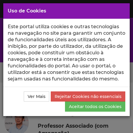
Saltar
para
MENU
Uso de Cookies
o
Conteúdo
Principal
Este portal utiliza cookies e outras tecnologias
na navegação no site para garantir um conjunto
de funcionalidades úteis aos utilizadores. A
inibição, por parte do utilizador, da utilização de
A excelência da investigação e ciência no Iscte
cookies, pode constituir um obstáculo à
navegação e à correta interação com as
funcionalidades do portal. Ao usar o portal, o
Search Button
utilizador está a consentir que estas tecnologias
sejam usadas nas funcionalidades do mesmo.
Ciência_Iscte
Autores
Shaozhuang Ma
Outras
Ver Mais
Rejeitar Cookies não essenciais
Atividades
Aceitar todos os Cookies
Shaozhuang Ma
Professor Associado (com