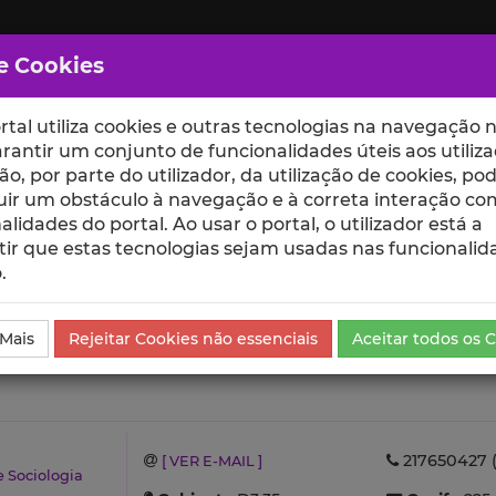
e Cookies
rtal utiliza cookies e outras tecnologias na navegação n
rantir um conjunto de funcionalidades úteis aos utiliza
ção, por parte do utilizador, da utilização de cookies, po
uir um obstáculo à navegação e à correta interação co
scte
ESCOLAS
UNIDADES
alidades do portal. Ao usar o portal, o utilizador está a
ir que estas tecnologias sejam usadas nas funcionalid
.
as nos Media
 Mais
Rejeitar Cookies não essenciais
Aceitar todos os 
217650427 (
[ VER E-MAIL ]
e Sociologia