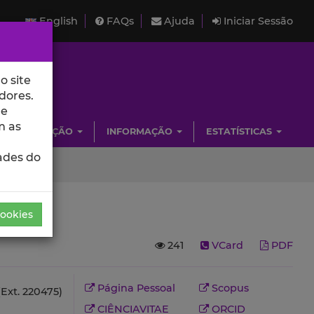
English
FAQs
Ajuda
Iniciar Sessão
o site
dores.
de
m as
INVESTIGAÇÃO
INFORMAÇÃO
ESTATÍSTICAS
ades do
Cookies
241
VCard
PDF
Página Pessoal
Scopus
Ext. 220475)
CIÊNCIAVITAE
ORCID