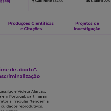
Gabinete
D3.35
Cacifo
225
(ESPP)
Produções Científicas
Projetos de
e Citações
Investigação
ime de aborto".
escriminalização
assilgo e Violeta Alarcão,
a em Portugal, partilharam
atória irregular "tendem a
a cuidados reprodutivos,