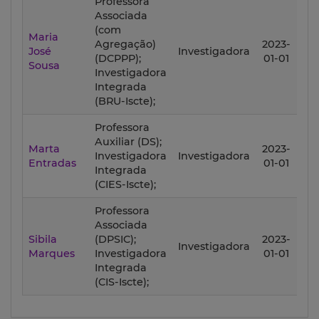
Professora
Associada
(com
Maria
Agregação)
2023-
20
José
Investigadora
(DCPPP);
01-01
12
Sousa
Investigadora
Integrada
(BRU-Iscte);
Professora
Auxiliar (DS);
Marta
2023-
20
Investigadora
Investigadora
Entradas
01-01
12
Integrada
(CIES-Iscte);
Professora
Associada
Sibila
(DPSIC);
2023-
20
Investigadora
Marques
Investigadora
01-01
12
Integrada
(CIS-Iscte);