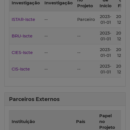
no
de
de
Investigação
Investigação
Projeto
Início
Fim
2023-
2025-
ISTAR-Iscte
--
Parceiro
01-01
12-31
2023-
2025-
BRU-Iscte
--
--
01-01
12-31
2023-
2025-
CIES-Iscte
--
--
01-01
12-31
2023-
2025-
CIS-Iscte
--
--
01-01
12-31
Parceiros Externos
Papel
Da
Instituição
País
no
d
Projeto
Iníc