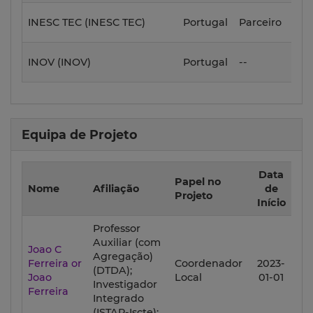
202
INESC TEC (INESC TEC)
Portugal
Parceiro
01-
202
INOV (INOV)
Portugal
--
01-
Equipa de Projeto
Data
Da
Papel no
Nome
Afiliação
de
d
Projeto
Início
F
Professor
Auxiliar (com
Joao C
Agregação)
Ferreira or
Coordenador
2023-
20
(DTDA);
Joao
Local
01-01
12
Investigador
Ferreira
Integrado
(ISTAR-Iscte);