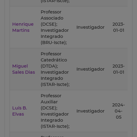
(ISTAR-Iscte);
Professor
Associado
Henrique
(DCSE);
2023-
20
Investigador
Martins
Investigador
01-01
12
Integrado
(BRU-Iscte);
Professor
Catedrático
Miguel
(DTDA);
2023-
20
Investigador
Sales Dias
Investigador
01-01
12
Integrado
(ISTAR-Iscte);
Professor
Auxiliar
2024-
Luís B.
(DCSE);
20
Investigador
04-
Elvas
Investigador
12
05
Integrado
(ISTAR-Iscte);