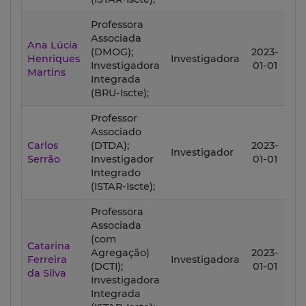
Professora
Associada
Ana Lúcia
(DMOG);
2023-
20
Henriques
Investigadora
Investigadora
01-01
12
Martins
Integrada
(BRU-Iscte);
Professor
Associado
Carlos
(DTDA);
2023-
20
Investigador
Serrão
Investigador
01-01
12
Integrado
(ISTAR-Iscte);
Professora
Associada
(com
Catarina
Agregação)
2023-
20
Ferreira
Investigadora
(DCTI);
01-01
12
da Silva
Investigadora
Integrada