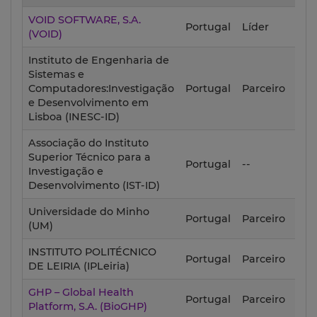
VOID SOFTWARE, S.A.
202
Portugal
Líder
(VOID)
01-
Instituto de Engenharia de
Sistemas e
202
Computadores:Investigação
Portugal
Parceiro
01-
e Desenvolvimento em
Lisboa (INESC-ID)
Associação do Instituto
Superior Técnico para a
202
Portugal
--
Investigação e
01-
Desenvolvimento (IST-ID)
Universidade do Minho
202
Portugal
Parceiro
(UM)
01-
INSTITUTO POLITÉCNICO
202
Portugal
Parceiro
DE LEIRIA (IPLeiria)
01-
GHP – Global Health
202
Portugal
Parceiro
Platform, S.A. (BioGHP)
01-