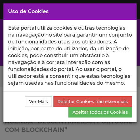
Saltar
para
MENU
Uso de Cookies
o
Conteúdo
Principal
Este portal utiliza cookies e outras tecnologias
na navegação no site para garantir um conjunto
de funcionalidades úteis aos utilizadores. A
inibição, por parte do utilizador, da utilização de
A excelência da investigação e ciência no Iscte
cookies, pode constituir um obstáculo à
navegação e à correta interação com as
funcionalidades do portal. Ao usar o portal, o
Search Button
utilizador está a consentir que estas tecnologias
sejam usadas nas funcionalidades do mesmo.
Ciência_Iscte
Lista de Projetos
Projeto
Ver Mais
Rejeitar Cookies não essenciais
Blockchain.PT
Aceitar todos os Cookies
AGENDA “DESCENTRALIZAR PORTUGAL
COM BLOCKCHAIN”