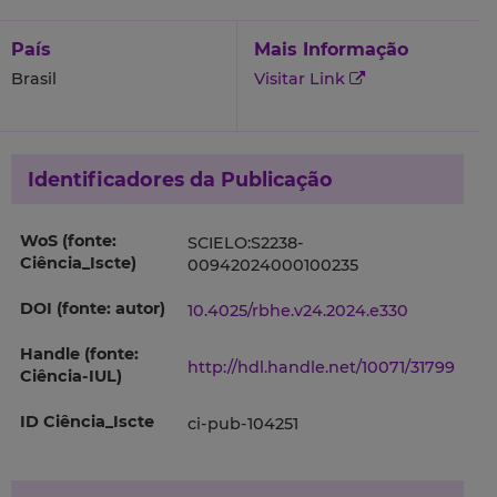
País
Mais Informação
Brasil
Visitar Link
Identificadores da Publicação
WoS (fonte:
SCIELO:S2238-
Ciência_Iscte)
00942024000100235
DOI (fonte: autor)
10.4025/rbhe.v24.2024.e330
Handle (fonte:
http://hdl.handle.net/10071/31799
Ciência-IUL)
ID Ciência_Iscte
ci-pub-104251