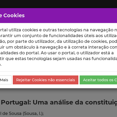
e Cookies
rtal utiliza cookies e outras tecnologias na navegação n
rantir um conjunto de funcionalidades úteis aos utiliza
ção, por parte do utilizador, da utilização de cookies, po
uir um obstáculo à navegação e à correta interação co
scte
ESCOLAS
UNIDADES
alidades do portal. Ao usar o portal, o utilizador está a
ir que estas tecnologias sejam usadas nas funcionalid
.
ublicação
 Mais
Rejeitar Cookies não essenciais
Aceitar todos os 
 Portugal: Uma análise da constit
l de Sousa (Sousa, I.);