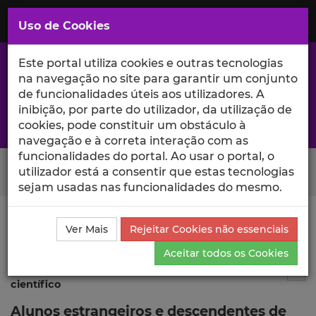
Saltar
para
MENU
Uso de Cookies
o
Conteúdo
Principal
Este portal utiliza cookies e outras tecnologias
na navegação no site para garantir um conjunto
de funcionalidades úteis aos utilizadores. A
inibição, por parte do utilizador, da utilização de
A excelência da investigação e ciência no Iscte
cookies, pode constituir um obstáculo à
navegação e à correta interação com as
funcionalidades do portal. Ao usar o portal, o
Search Button
utilizador está a consentir que estas tecnologias
sejam usadas nas funcionalidades do mesmo.
Ciência_Iscte
Publicações
Descrição Detalhada da
Ver Mais
Rejeitar Cookies não essenciais
Publicação
Aceitar todos os Cookies
Publicação em atas de evento
9
Tog
científico
Alunos estrangeiros e descendentes de