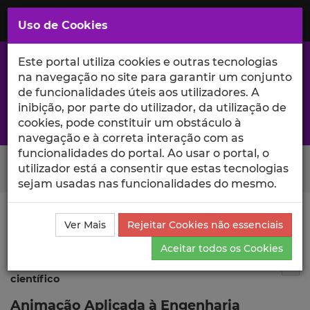
Saltar
para
MENU
Uso de Cookies
o
Conteúdo
Principal
Este portal utiliza cookies e outras tecnologias
na navegação no site para garantir um conjunto
de funcionalidades úteis aos utilizadores. A
inibição, por parte do utilizador, da utilização de
A excelência da investigação e ciência no Iscte
cookies, pode constituir um obstáculo à
navegação e à correta interação com as
funcionalidades do portal. Ao usar o portal, o
Search Button
utilizador está a consentir que estas tecnologias
sejam usadas nas funcionalidades do mesmo.
Ciência_Iscte
Publicações
Descrição Detalhada da
Ver Mais
Rejeitar Cookies não essenciais
Publicação
Aceitar todos os Cookies
Publicação em atas de evento
3
Tog
científico
Animação Aplicada à Engenharia