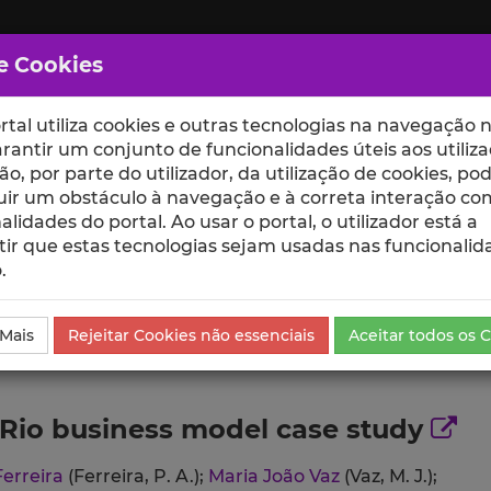
e Cookies
rtal utiliza cookies e outras tecnologias na navegação n
rantir um conjunto de funcionalidades úteis aos utiliza
ção, por parte do utilizador, da utilização de cookies, po
uir um obstáculo à navegação e à correta interação co
scte
ESCOLAS
UNIDADES
alidades do portal. Ao usar o portal, o utilizador está a
ir que estas tecnologias sejam usadas nas funcionalid
.
ublicação
 Mais
Rejeitar Cookies não essenciais
Aceitar todos os 
n Rio business model case study
Ferreira
(Ferreira, P. A.);
Maria João Vaz
(Vaz, M. J.);