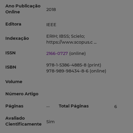
Ano Publicação
2018
Online
Editora
IEEE
ERIH; IBSS; Scielo;
Indexação
https://www.scopus.c ...
ISSN
2166-0727
(online)
978-1-5386-4885-8 (print)
ISBN
978-989-98434-8-6 (online)
Volume
Número Artigo
Páginas
Total Páginas
--
6
Avaliado
Sim
Cientificamente