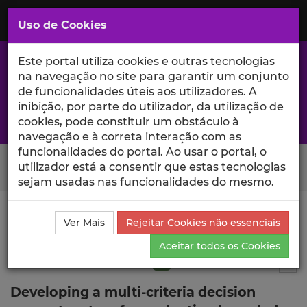
Saltar
para
MENU
Uso de Cookies
o
Conteúdo
Principal
Este portal utiliza cookies e outras tecnologias
na navegação no site para garantir um conjunto
de funcionalidades úteis aos utilizadores. A
inibição, por parte do utilizador, da utilização de
A excelência da investigação e ciência no Iscte
cookies, pode constituir um obstáculo à
navegação e à correta interação com as
funcionalidades do portal. Ao usar o portal, o
Search Button
utilizador está a consentir que estas tecnologias
sejam usadas nas funcionalidades do mesmo.
Ciência_Iscte
Publicações
Descrição Detalhada da
Ver Mais
Rejeitar Cookies não essenciais
Publicação
Aceitar todos os Cookies
Artigo em revista científica
Q1
3
Tog
Developing a multi-criteria decision