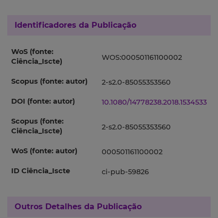
Identificadores da Publicação
WoS (fonte:
WOS:000501161100002
Ciência_Iscte)
Scopus (fonte: autor)
2-s2.0-85055353560
DOI (fonte: autor)
10.1080/14778238.2018.1534533
Scopus (fonte:
2-s2.0-85055353560
Ciência_Iscte)
WoS (fonte: autor)
000501161100002
ID Ciência_Iscte
ci-pub-59826
Outros Detalhes da Publicação