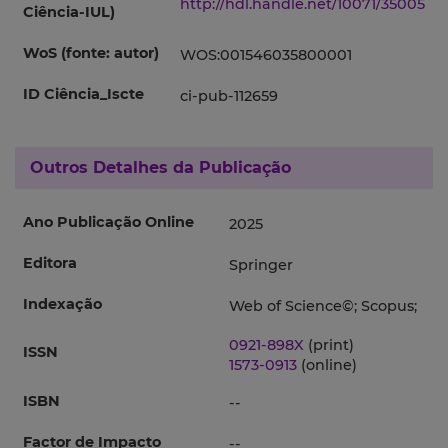
http://hdl.handle.net/10071/35005
Ciência-IUL)
WoS (fonte: autor)
WOS:001546035800001
ID Ciência_Iscte
ci-pub-112659
Outros Detalhes da Publicação
Ano Publicação Online
2025
Editora
Springer
Indexação
Web of Science©; Scopus;
0921-898X
(print)
ISSN
1573-0913
(online)
ISBN
--
Factor de Impacto
--