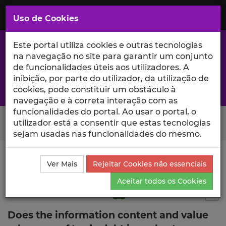
Saltar
para
MENU
Uso de Cookies
o
Conteúdo
Principal
Este portal utiliza cookies e outras tecnologias
na navegação no site para garantir um conjunto
de funcionalidades úteis aos utilizadores. A
inibição, por parte do utilizador, da utilização de
A excelência da investigação e ciência no Iscte
cookies, pode constituir um obstáculo à
navegação e à correta interação com as
funcionalidades do portal. Ao usar o portal, o
Search Button
utilizador está a consentir que estas tecnologias
sejam usadas nas funcionalidades do mesmo.
Ciência_Iscte
Publicações
Descrição Detalhada da
Ver Mais
Rejeitar Cookies não essenciais
Publicação
Aceitar todos os Cookies
Artigo em revista científica
Q1
6
Tog
Does the information content and value