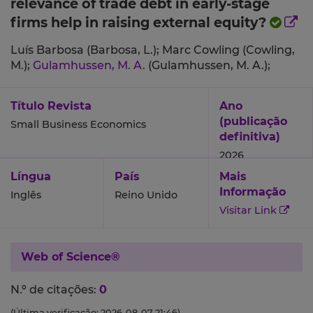
relevance of trade debt in early-stage
firms help in raising external equity?
Luís Barbosa (Barbosa, L.);
Marc Cowling (Cowling,
M.);
Gulamhussen, M. A.
(Gulamhussen, M. A.);
Título Revista
Ano
(publicação
Small Business Economics
definitiva)
2026
Língua
País
Mais
Informação
Inglês
Reino Unido
Visitar Link
Web of Science®
N.º de citações:
0
(Última verificação: 2026-08-07 21:46)