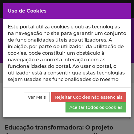
Saltar
para
MENU
Uso de Cookies
o
Conteúdo
Principal
Este portal utiliza cookies e outras tecnologias
na navegação no site para garantir um conjunto
de funcionalidades úteis aos utilizadores. A
inibição, por parte do utilizador, da utilização de
A excelência da investigação e ciência no Iscte
cookies, pode constituir um obstáculo à
navegação e à correta interação com as
funcionalidades do portal. Ao usar o portal, o
Search Button
utilizador está a consentir que estas tecnologias
sejam usadas nas funcionalidades do mesmo.
Ciência_Iscte
Publicações
Descrição Detalhada da
Ver Mais
Rejeitar Cookies não essenciais
Publicação
Aceitar todos os Cookies
Artigo em revista científica
4
Tog
Educação transformadora: O projeto