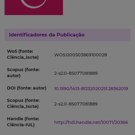
Identificadores da Publicação
WoS (fonte:
WOS:000503869100028
Ciência_Iscte)
Scopus (fonte:
2-s2.0-85077081889
autor)
DOI (fonte: autor)
10.1590/1413-81232020251.28362019
Scopus (fonte:
2-s2.0-85077081889
Ciência_Iscte)
Handle (fonte:
http://hdl.handle.net/10071/20366
Ciência-IUL)