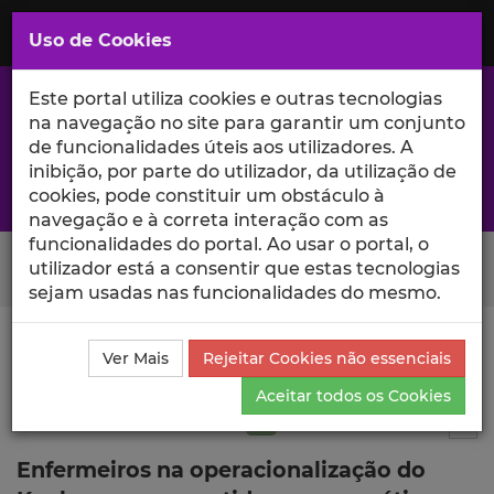
Saltar
para
MENU
Uso de Cookies
o
Conteúdo
Principal
Este portal utiliza cookies e outras tecnologias
na navegação no site para garantir um conjunto
de funcionalidades úteis aos utilizadores. A
inibição, por parte do utilizador, da utilização de
A excelência da investigação e ciência no Iscte
cookies, pode constituir um obstáculo à
navegação e à correta interação com as
funcionalidades do portal. Ao usar o portal, o
Search Button
utilizador está a consentir que estas tecnologias
sejam usadas nas funcionalidades do mesmo.
Ciência_Iscte
Publicações
Descrição Detalhada da
Ver Mais
Rejeitar Cookies não essenciais
Publicação
Aceitar todos os Cookies
Artigo em revista científica
Q2
4
Tog
Enfermeiros na operacionalização do