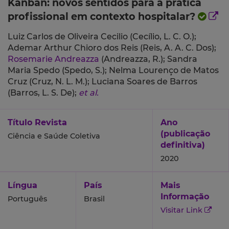
Kanban: novos sentidos para a prática
profissional em contexto hospitalar?
Luiz Carlos de Oliveira Cecilio (Cecílio, L. C. O.);
Ademar Arthur Chioro dos Reis (Reis, A. A. C. Dos);
Rosemarie Andreazza
(Andreazza, R.);
Sandra
Maria Spedo (Spedo, S.);
Nelma Lourenço de Matos
Cruz (Cruz, N. L. M.);
Luciana Soares de Barros
(Barros, L. S. De);
et al.
Título Revista
Ano
(publicação
Ciência e Saúde Coletiva
definitiva)
2020
Língua
País
Mais
Informação
Português
Brasil
Visitar Link