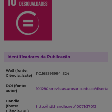
Identificadores da Publicação
WoS (fonte:
RC:168395994_S24
Ciência_Iscte)
DOI (fonte:
10.12804/revistas.urosario.edu.co/disertaci
autor)
Handle
(fonte:
http://hdl.handle.net/10071/37012
Ciência-IUL)