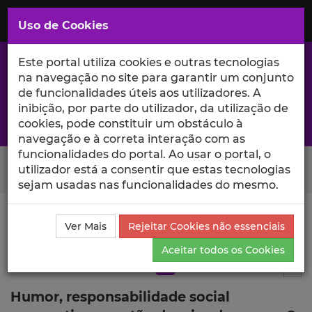
Saltar
para
MENU
Uso de Cookies
o
Conteúdo
Principal
Este portal utiliza cookies e outras tecnologias
na navegação no site para garantir um conjunto
de funcionalidades úteis aos utilizadores. A
inibição, por parte do utilizador, da utilização de
A excelência da investigação e ciência no Iscte
cookies, pode constituir um obstáculo à
navegação e à correta interação com as
funcionalidades do portal. Ao usar o portal, o
Search Button
utilizador está a consentir que estas tecnologias
sejam usadas nas funcionalidades do mesmo.
Ciência_Iscte
Publicações
Descrição Detalhada da
Ver Mais
Rejeitar Cookies não essenciais
Publicação
Aceitar todos os Cookies
Artigo em revista científica
Q3
11
Tog
Humor, responsabilidade social