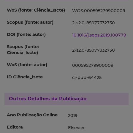
WoS (fonte: Ciência_Iscte)
WOS:000595279900009
Scopus (fonte: autor)
2-s2.0-85077332730
DOI (fonte: autor)
10.1016/j.seps.2019.100779
Scopus (fonte:
2-s2.0-85077332730
Ciência_Iscte)
WoS (fonte: autor)
000595279900009
ID Ciência_Iscte
ci-pub-64425
Outros Detalhes da Publicação
Ano Publicação Online
2019
Editora
Elsevier