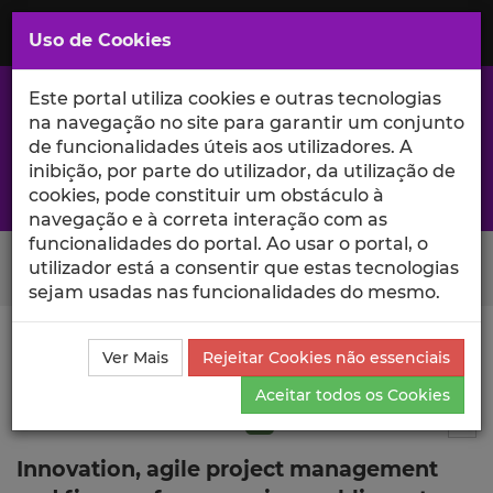
Saltar
para
MENU
Uso de Cookies
o
Conteúdo
Principal
Este portal utiliza cookies e outras tecnologias
na navegação no site para garantir um conjunto
de funcionalidades úteis aos utilizadores. A
inibição, por parte do utilizador, da utilização de
A excelência da investigação e ciência no Iscte
cookies, pode constituir um obstáculo à
navegação e à correta interação com as
funcionalidades do portal. Ao usar o portal, o
Search Button
utilizador está a consentir que estas tecnologias
sejam usadas nas funcionalidades do mesmo.
Ciência_Iscte
Publicações
Descrição Detalhada da
Ver Mais
Rejeitar Cookies não essenciais
Publicação
Aceitar todos os Cookies
Artigo em revista científica
Q1
9
Tog
Innovation, agile project management