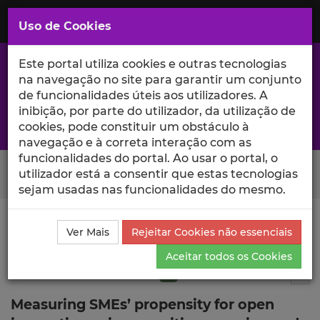
Saltar
para
MENU
Uso de Cookies
o
Conteúdo
Principal
Este portal utiliza cookies e outras tecnologias
na navegação no site para garantir um conjunto
de funcionalidades úteis aos utilizadores. A
inibição, por parte do utilizador, da utilização de
A excelência da investigação e ciência no Iscte
cookies, pode constituir um obstáculo à
navegação e à correta interação com as
funcionalidades do portal. Ao usar o portal, o
Search Button
utilizador está a consentir que estas tecnologias
sejam usadas nas funcionalidades do mesmo.
Ciência_Iscte
Publicações
Descrição Detalhada da
Ver Mais
Rejeitar Cookies não essenciais
Publicação
Aceitar todos os Cookies
Artigo em revista científica
Q1
9
Tog
Measuring SMEs’ propensity for open