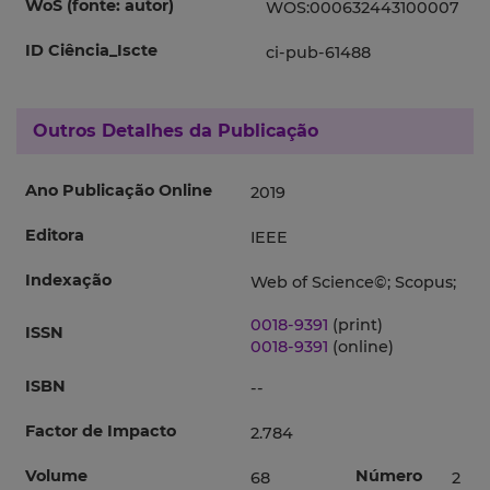
WoS (fonte: autor)
WOS:000632443100007
ID Ciência_Iscte
ci-pub-61488
Outros Detalhes da Publicação
Ano Publicação Online
2019
Editora
IEEE
Indexação
Web of Science©; Scopus;
0018-9391
(print)
ISSN
0018-9391
(online)
ISBN
--
Factor de Impacto
2.784
Volume
Número
68
2