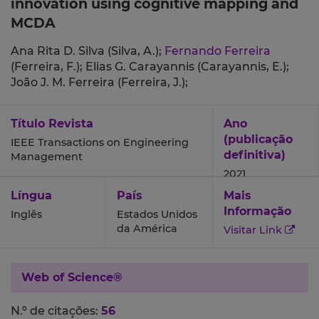
innovation using cognitive mapping and
MCDA
Ana Rita D. Silva (Silva, A.);
Fernando Ferreira
(Ferreira, F.);
Elias G. Carayannis (Carayannis, E.);
João J. M. Ferreira (Ferreira, J.);
Título Revista
Ano
(publicação
IEEE Transactions on Engineering
definitiva)
Management
2021
Língua
País
Mais
Informação
Inglês
Estados Unidos
da América
Visitar Link
Web of Science®
N.º de citações:
56