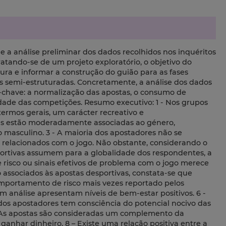
s e a análise preliminar dos dados recolhidos nos inquéritos
 Tratando-se de um projeto exploratório, o objetivo do
tura e informar a construção do guião para as fases
s semi-estruturadas. Concretamente, a análise dos dados
s-chave: a normalização das apostas, o consumo de
dade das competições. Resumo executivo: 1 - Nos grupos
termos gerais, um carácter recreativo e
as estão moderadamente associadas ao género,
masculino. 3 - A maioria dos apostadores não se
 relacionados com o jogo. Não obstante, considerando o
ortivas assumem para a globalidade dos respondentes, a
sco ou sinais efetivos de problema com o jogo merece
 associados às apostas desportivas, constata-se que
comportamento de risco mais vezes reportado pelos
em análise apresentam níveis de bem-estar positivos. 6 -
dos apostadores tem consciência do potencial nocivo das
7 – As apostas são consideradas um complemento da
ganhar dinheiro. 8 – Existe uma relação positiva entre a