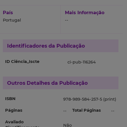
País
Mais Informação
Portugal
--
Identificadores da Publicação
ID Ciência_Iscte
ci-pub-116264
Outros Detalhes da Publicação
ISBN
978-989-584-257-5 (print)
Páginas
Total Páginas
--
--
Avaliado
Não