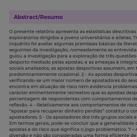
Abstract/Resumo
O presente relatório apresenta as estatísticas descritiva
exploratórios dirigidos a jovens universitários e atletas.
inquérito foi avaliar algumas premissas básicas da litera
seguintes da investigação, nomeadamente as entrevista
guiou a investigação para a exploração de três questõe
desporto mediado pelas apostas, e as ameaças à integri
sociais analisados, as apostas desportivas assumem, em 
predominantemente ocasional. 2 - As apostas desportiv
verificando-se um maior número de apostadores do sexo 
encontra em situação de risco nem evidencia problemas
carácter eminentemente recreativo que as apostas desp
percentagem de respondentes com comportamentos de ri
reflexão. 4 - Relativamente aos comportamentos de risco
“apostar para recuperar dinheiro perdido” constitui o 
apostadores. 5 - Os apostadores dos três grupos sociais 
Em termos gerais, pode-se concluir que a generalidade 
apostas e do risco que significa o jogo problemático. 
diversão e não são consideradas uma forma eficiente de 