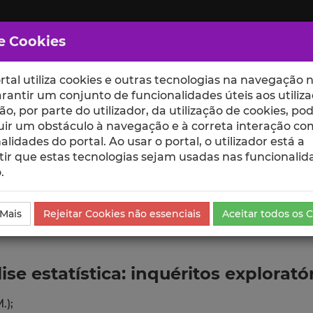
e Cookies
rtal utiliza cookies e outras tecnologias na navegação n
rantir um conjunto de funcionalidades úteis aos utiliza
ção, por parte do utilizador, da utilização de cookies, po
uir um obstáculo à navegação e à correta interação co
scte
ESCOLAS
UNIDADES
alidades do portal. Ao usar o portal, o utilizador está a
ir que estas tecnologias sejam usadas nas funcionalid
.
ublicação
 Mais
Rejeitar Cookies não essenciais
Aceitar todos os 
ise estatística: inquéritos explorató
.);