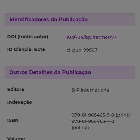
Identificadores da Publicação
DOI (fonte: autor)
10.9734/bpi/ratmcs/v7
ID Ciência_Iscte
ci-pub-99507
Outros Detalhes da Publicação
Editora
B P International
Indexação
--
978-81-968463-5-0 (print)
ISBN
978-81-968463-4-3
(online)
Volume