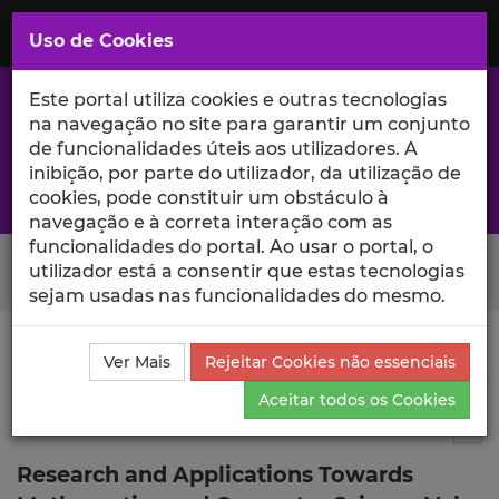
Saltar
para
MENU
Uso de Cookies
o
Conteúdo
Principal
Este portal utiliza cookies e outras tecnologias
na navegação no site para garantir um conjunto
de funcionalidades úteis aos utilizadores. A
inibição, por parte do utilizador, da utilização de
A excelência da investigação e ciência no Iscte
cookies, pode constituir um obstáculo à
navegação e à correta interação com as
funcionalidades do portal. Ao usar o portal, o
Search Button
utilizador está a consentir que estas tecnologias
sejam usadas nas funcionalidades do mesmo.
Ciência_Iscte
Publicações
Descrição Detalhada da
Ver Mais
Rejeitar Cookies não essenciais
Publicação
Aceitar todos os Cookies
Editor de livro
6
Tog
Research and Applications Towards