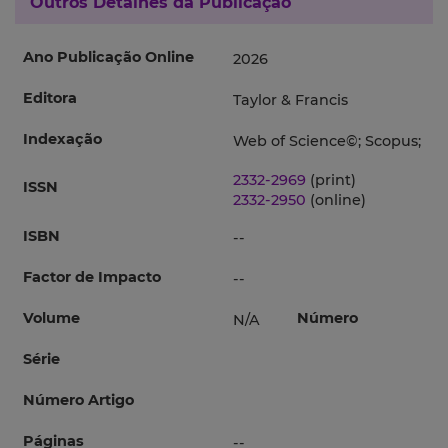
Outros Detalhes da Publicação
Ano Publicação Online
2026
Editora
Taylor & Francis
Indexação
Web of Science©; Scopus;
2332-2969
(print)
ISSN
2332-2950
(online)
ISBN
--
Factor de Impacto
--
Volume
Número
N/A
Série
Número Artigo
Páginas
--