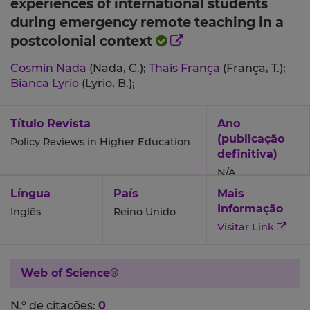
experiences of international students
during emergency remote teaching in a
postcolonial context
Cosmin Nada
(Nada, C.);
Thais França
(França, T.);
Bianca Lyrio
(Lyrio, B.);
Título Revista
Ano
(publicação
Policy Reviews in Higher Education
definitiva)
N/A
Língua
País
Mais
Informação
Inglês
Reino Unido
Visitar Link
Web of Science®
N.º de citações:
0