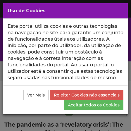
Saltar
para
MENU
Uso de Cookies
o
Conteúdo
Principal
Este portal utiliza cookies e outras tecnologias
na navegação no site para garantir um conjunto
de funcionalidades úteis aos utilizadores. A
inibição, por parte do utilizador, da utilização de
A excelência da investigação e ciência no Iscte
cookies, pode constituir um obstáculo à
navegação e à correta interação com as
funcionalidades do portal. Ao usar o portal, o
Search Button
utilizador está a consentir que estas tecnologias
sejam usadas nas funcionalidades do mesmo.
Ciência_Iscte
Publicações
Descrição Detalhada da
Ver Mais
Rejeitar Cookies não essenciais
Publicação
Aceitar todos os Cookies
Artigo em revista científica
Q1
13
Tog
The pandemic as a ‘revelatory crisis’: The