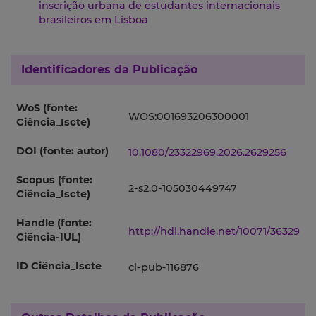
inscrição urbana de estudantes internacionais
brasileiros em Lisboa
Identificadores da Publicação
WoS (fonte:
WOS:001693206300001
Ciência_Iscte)
DOI (fonte: autor)
10.1080/23322969.2026.2629256
Scopus (fonte:
2-s2.0-105030449747
Ciência_Iscte)
Handle (fonte:
http://hdl.handle.net/10071/36329
Ciência-IUL)
ID Ciência_Iscte
ci-pub-116876