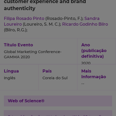
customer experience and brand
authenticity
Filipa Rosado Pinto
(Rosado-Pinto, F.);
Sandra
Loureiro
(Loureiro, S. M. C.);
Ricardo Godinho Bilro
(Bilro, R.G.);
Título Evento
Ano
(publicação
Global Marketing Conference-
definitiva)
GAMMA 2020
2020
Língua
País
Mais
Informação
Inglês
Coreia do Sul
--
Web of Science®