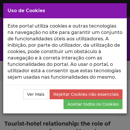
Saltar
para
MENU
Uso de Cookies
o
Conteúdo
Principal
Este portal utiliza cookies e outras tecnologias
na navegação no site para garantir um conjunto
de funcionalidades úteis aos utilizadores. A
inibição, por parte do utilizador, da utilização de
A excelência da investigação e ciência no Iscte
cookies, pode constituir um obstáculo à
navegação e à correta interação com as
funcionalidades do portal. Ao usar o portal, o
Search Button
utilizador está a consentir que estas tecnologias
sejam usadas nas funcionalidades do mesmo.
Ciência_Iscte
Comunicações
Descrição Detalhada
Ver Mais
Rejeitar Cookies não essenciais
da Comunicação
Aceitar todos os Cookies
Comunicação em evento científico
--
Tog
Tourist-hotel relationship: the role of