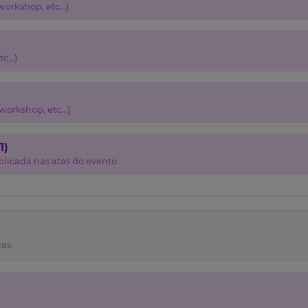
orkshop, etc...)
c...)
orkshop, etc...)
1)
licada nas atas do evento
ias