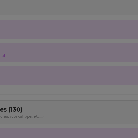
ial
s (130)
as, workshops, etc...)