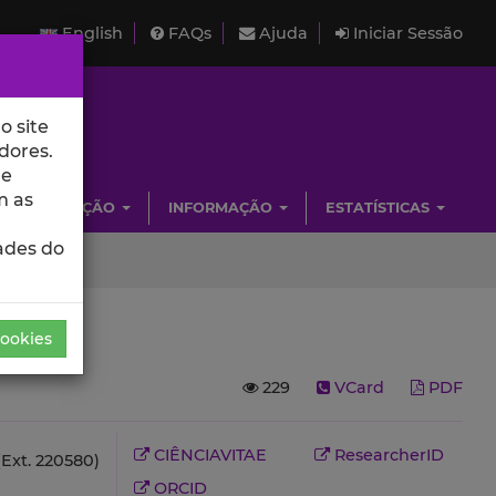
English
FAQs
Ajuda
Iniciar Sessão
o site
dores.
de
m as
INVESTIGAÇÃO
INFORMAÇÃO
ESTATÍSTICAS
ades do
Cookies
229
VCard
PDF
CIÊNCIAVITAE
ResearcherID
Ext. 220580)
ORCID