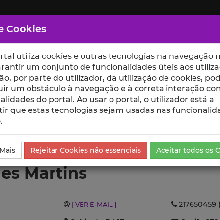
e Cookies
rtal utiliza cookies e outras tecnologias na navegação n
rantir um conjunto de funcionalidades úteis aos utiliza
ção, por parte do utilizador, da utilização de cookies, po
uir um obstáculo à navegação e à correta interação co
scte
ESCOLAS
UNIDADES
alidades do portal. Ao usar o portal, o utilizador está a
ir que estas tecnologias sejam usadas nas funcionalid
.
Produções Científicas e Citações
 Mais
Rejeitar Cookies não essenciais
Aceitar todos os 
es Martins
217650459 (
[ VER E-MAIL ]