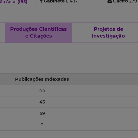
Gabinete
D4.17
Cacifo
279
ão Geral
(IBS)
Produções Científicas
Projetos de
e Citações
Investigação
Publicações Indexadas
44
43
59
2