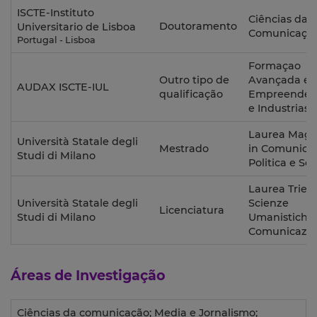
ISCTE-Instituto
Ciências da
Doutoramento
Universitario de Lisboa
Comunicaçã
Portugal - Lisboa
Formaçao
Outro tipo de
Avançada e
AUDAX ISCTE-IUL
qualificação
Empreended
e Industrias 
Laurea Magis
Università Statale degli
Mestrado
in Comunica
Studi di Milano
Politica e Soc
Laurea Trien
Università Statale degli
Scienze
Licenciatura
Studi di Milano
Umanistiche 
Comunicazi
Áreas de Investigação
Ciências da comunicação; Media e Jornalismo;