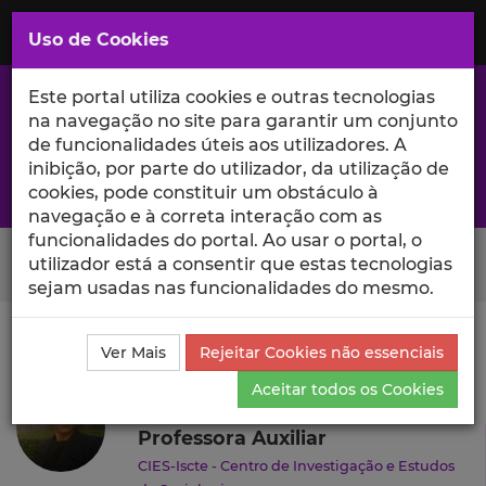
Saltar
para
MENU
Uso de Cookies
o
Conteúdo
Principal
Este portal utiliza cookies e outras tecnologias
na navegação no site para garantir um conjunto
de funcionalidades úteis aos utilizadores. A
inibição, por parte do utilizador, da utilização de
A excelência da investigação e ciência no Iscte
cookies, pode constituir um obstáculo à
navegação e à correta interação com as
funcionalidades do portal. Ao usar o portal, o
Search Button
utilizador está a consentir que estas tecnologias
sejam usadas nas funcionalidades do mesmo.
Ciência_Iscte
Autores
Caterina Foà
Currículo
Ver Mais
Rejeitar Cookies não essenciais
Caterina Foà
Aceitar todos os Cookies
Professora Auxiliar
CIES-Iscte - Centro de Investigação e Estudos