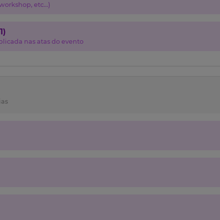
orkshop, etc...)
1)
licada nas atas do evento
ias