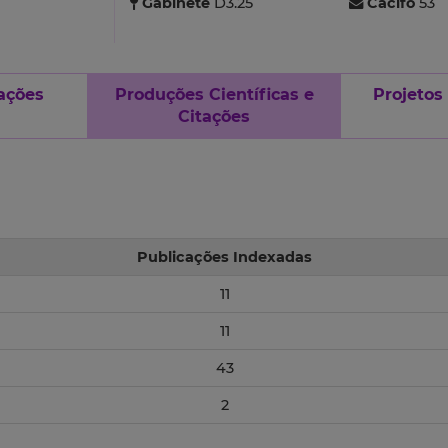
Gabinete
D3.25
Cacifo
53
ações
Produções Científicas e
Projetos
Citações
Publicações Indexadas
11
11
43
2