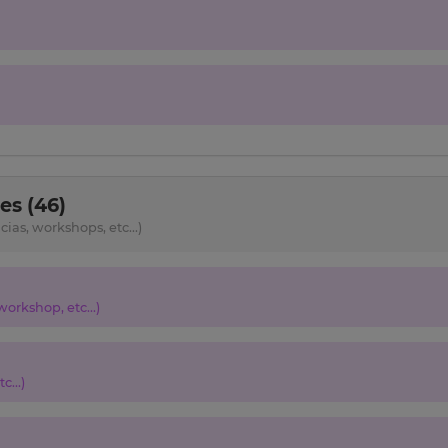
s (46)
as, workshops, etc...)
orkshop, etc...)
c...)