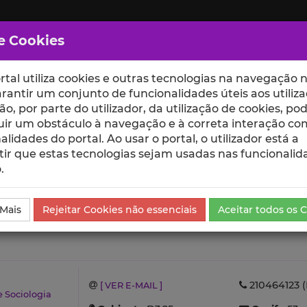
e Cookies
rtal utiliza cookies e outras tecnologias na navegação n
rantir um conjunto de funcionalidades úteis aos utiliza
ção, por parte do utilizador, da utilização de cookies, po
uir um obstáculo à navegação e à correta interação co
scte
ESCOLAS
UNIDADES
alidades do portal. Ao usar o portal, o utilizador está a
ir que estas tecnologias sejam usadas nas funcionalid
.
tíficas e Citações
 Mais
Rejeitar Cookies não essenciais
Aceitar todos os 
210464123 (
[ VER E-MAIL ]
e Sociologia