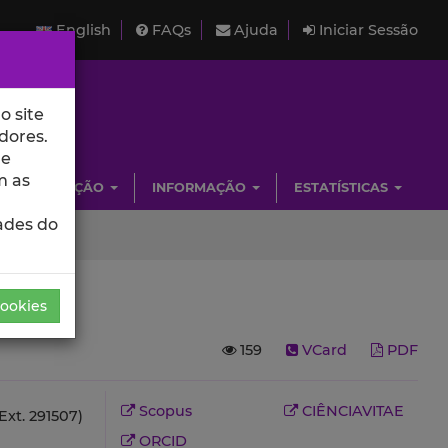
English
FAQs
Ajuda
Iniciar Sessão
o site
dores.
de
m as
INVESTIGAÇÃO
INFORMAÇÃO
ESTATÍSTICAS
ades do
Cookies
159
VCard
PDF
Scopus
CIÊNCIAVITAE
Ext. 291507)
ORCID