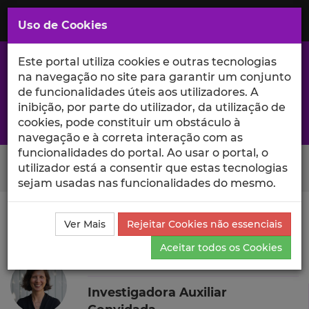
Saltar
para
MENU
Uso de Cookies
o
Conteúdo
Principal
Este portal utiliza cookies e outras tecnologias
na navegação no site para garantir um conjunto
de funcionalidades úteis aos utilizadores. A
inibição, por parte do utilizador, da utilização de
A excelência da investigação e ciência no Iscte
cookies, pode constituir um obstáculo à
navegação e à correta interação com as
funcionalidades do portal. Ao usar o portal, o
Search Button
utilizador está a consentir que estas tecnologias
sejam usadas nas funcionalidades do mesmo.
Ciência_Iscte
Autores
Liliana Azevedo
Ensino e
Ver Mais
Rejeitar Cookies não essenciais
Orientações
Aceitar todos os Cookies
Liliana Azevedo
Investigadora Auxiliar