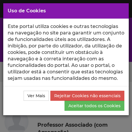
Saltar
para
MENU
Uso de Cookies
o
Conteúdo
Principal
Este portal utiliza cookies e outras tecnologias
na navegação no site para garantir um conjunto
de funcionalidades úteis aos utilizadores. A
inibição, por parte do utilizador, da utilização de
A excelência da investigação e ciência no Iscte
cookies, pode constituir um obstáculo à
navegação e à correta interação com as
funcionalidades do portal. Ao usar o portal, o
Search Button
utilizador está a consentir que estas tecnologias
sejam usadas nas funcionalidades do mesmo.
Ciência_Iscte
Autores
Manuel João Ramos
Ver Mais
Rejeitar Cookies não essenciais
Currículo
Aceitar todos os Cookies
Manuel João Ramos
Professor Associado (com