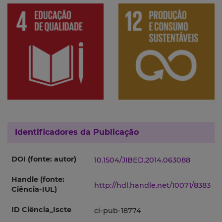
Identificadores da Publicação
DOI (fonte: autor)
10.1504/JIBED.2014.063088
Handle (fonte:
http://hdl.handle.net/10071/8383
Ciência-IUL)
ID Ciência_Iscte
ci-pub-18774