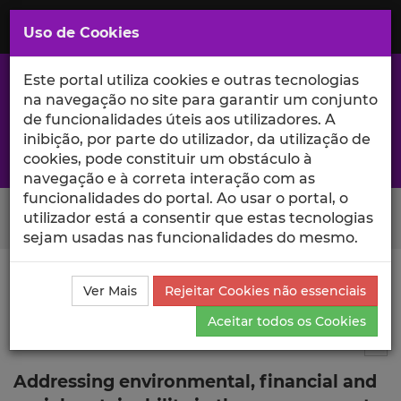
Saltar
para
MENU
Uso de Cookies
o
Conteúdo
Principal
Este portal utiliza cookies e outras tecnologias
na navegação no site para garantir um conjunto
de funcionalidades úteis aos utilizadores. A
inibição, por parte do utilizador, da utilização de
A excelência da investigação e ciência no Iscte
cookies, pode constituir um obstáculo à
navegação e à correta interação com as
funcionalidades do portal. Ao usar o portal, o
Search Button
utilizador está a consentir que estas tecnologias
sejam usadas nas funcionalidades do mesmo.
Ciência_Iscte
Publicações
Descrição Detalhada da
Ver Mais
Rejeitar Cookies não essenciais
Publicação
Aceitar todos os Cookies
Artigo em revista científica
2
Tog
Addressing environmental, financial and