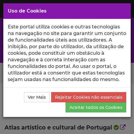
Saltar
para
MENU
Uso de Cookies
o
Conteúdo
Principal
Este portal utiliza cookies e outras tecnologias
na navegação no site para garantir um conjunto
de funcionalidades úteis aos utilizadores. A
inibição, por parte do utilizador, da utilização de
A excelência da investigação e ciência no Iscte
cookies, pode constituir um obstáculo à
navegação e à correta interação com as
funcionalidades do portal. Ao usar o portal, o
Search Button
utilizador está a consentir que estas tecnologias
sejam usadas nas funcionalidades do mesmo.
Ciência_Iscte
Publicações
Descrição Detalhada da
Ver Mais
Rejeitar Cookies não essenciais
Publicação
Aceitar todos os Cookies
Autor de livro
13
Tog
Atlas artístico e cultural de Portugal