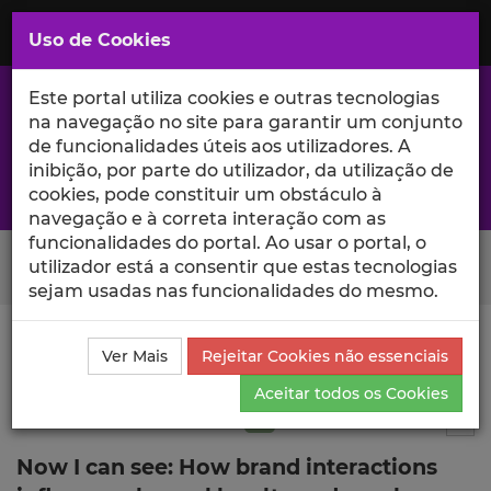
Saltar
para
MENU
Uso de Cookies
o
Conteúdo
Principal
Este portal utiliza cookies e outras tecnologias
na navegação no site para garantir um conjunto
de funcionalidades úteis aos utilizadores. A
inibição, por parte do utilizador, da utilização de
A excelência da investigação e ciência no Iscte
cookies, pode constituir um obstáculo à
navegação e à correta interação com as
funcionalidades do portal. Ao usar o portal, o
Search Button
utilizador está a consentir que estas tecnologias
sejam usadas nas funcionalidades do mesmo.
Ciência_Iscte
Publicações
Descrição Detalhada da
Ver Mais
Rejeitar Cookies não essenciais
Publicação
Aceitar todos os Cookies
Artigo em revista científica
Q2
2
Tog
Now I can see: How brand interactions