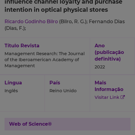
influence channel loyalty and purchase
intention in optical physical stores
Ricardo Godinho Bilro
(Bilro, R. G.);
Fernando Dias
(Dias, F.);
Título Revista
Ano
(publicação
Management Research: The Journal
definitiva)
of the Iberoamerican Academy of
Management
2022
Língua
País
Mais
Informação
Inglês
Reino Unido
Visitar Link
Web of Science®