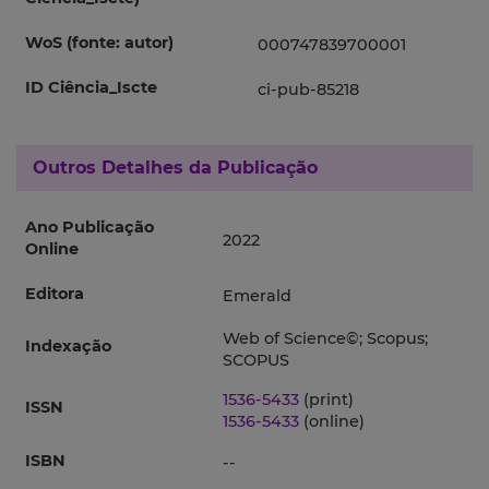
WoS (fonte: autor)
000747839700001
ID Ciência_Iscte
ci-pub-85218
Outros Detalhes da Publicação
Ano Publicação
2022
Online
Editora
Emerald
Web of Science©; Scopus;
Indexação
SCOPUS
1536-5433
(print)
ISSN
1536-5433
(online)
ISBN
--