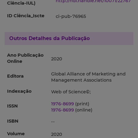
http://hdl.handle.net/10071/22767
Ciência-IUL)
ID Ciência_Iscte
ci-pub-76965
Outros Detalhes da Publicação
Ano Publicação
2020
Online
Global Alliance of Marketing and
Editora
Management Associations
Indexação
Web of Science©;
1976-8699
(print)
ISSN
1976-8699
(online)
ISBN
--
Volume
2020