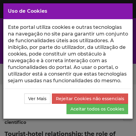
Saltar
para
MENU
Uso de Cookies
o
Conteúdo
Principal
Este portal utiliza cookies e outras tecnologias
na navegação no site para garantir um conjunto
de funcionalidades úteis aos utilizadores. A
inibição, por parte do utilizador, da utilização de
A excelência da investigação e ciência no Iscte
cookies, pode constituir um obstáculo à
navegação e à correta interação com as
funcionalidades do portal. Ao usar o portal, o
Search Button
utilizador está a consentir que estas tecnologias
sejam usadas nas funcionalidades do mesmo.
Ciência_Iscte
Publicações
Descrição Detalhada da
Ver Mais
Rejeitar Cookies não essenciais
Publicação
Aceitar todos os Cookies
Publicação em atas de evento
2
Tog
científico
Tourist-hotel relationship: the role of