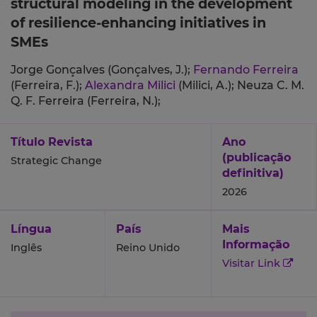
structural modeling in the development
of resilience-enhancing initiatives in
SMEs
Jorge Gonçalves (Gonçalves, J.);
Fernando Ferreira
(Ferreira, F.);
Alexandra Milici
(Milici, A.);
Neuza C. M.
Q. F. Ferreira (Ferreira, N.);
Título Revista
Ano
(publicação
Strategic Change
definitiva)
2026
Língua
País
Mais
Informação
Inglês
Reino Unido
Visitar Link