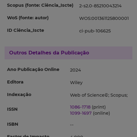
Scopus (fonte: Ciência_Iscte)
2-s2.0-85210043214
WoS (fonte: autor)
WOS:001361125800001
ID Ciência_Iscte
ci-pub-106625
Outros Detalhes da Publicação
Ano Publicação Online
2024
Editora
Wiley
Indexação
Web of Science©; Scopus;
1086-1718
(print)
ISSN
1099-1697
(online)
ISBN
--
Factor de Impacto