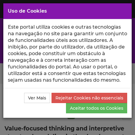
Saltar
para
MENU
Uso de Cookies
o
Conteúdo
Principal
Este portal utiliza cookies e outras tecnologias
na navegação no site para garantir um conjunto
de funcionalidades úteis aos utilizadores. A
inibição, por parte do utilizador, da utilização de
A excelência da investigação e ciência no Iscte
cookies, pode constituir um obstáculo à
navegação e à correta interação com as
funcionalidades do portal. Ao usar o portal, o
Search Button
utilizador está a consentir que estas tecnologias
sejam usadas nas funcionalidades do mesmo.
Ciência_Iscte
Publicações
Descrição Detalhada da
Ver Mais
Rejeitar Cookies não essenciais
Publicação
Aceitar todos os Cookies
Artigo em revista científica
Q1
3
Tog
Value-focused thinking and interpretive