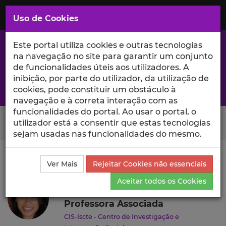
Saltar
para
MENU
Uso de Cookies
o
Conteúdo
Principal
Este portal utiliza cookies e outras tecnologias
na navegação no site para garantir um conjunto
de funcionalidades úteis aos utilizadores. A
inibição, por parte do utilizador, da utilização de
A excelência da investigação e ciência no Iscte
cookies, pode constituir um obstáculo à
navegação e à correta interação com as
funcionalidades do portal. Ao usar o portal, o
Search Button
utilizador está a consentir que estas tecnologias
sejam usadas nas funcionalidades do mesmo.
Ciência_Iscte
Autores
Cecília Aguiar
Currículo
Ver Mais
Rejeitar Cookies não essenciais
Cecília Aguiar
Aceitar todos os Cookies
Professora Associada
CIS-Iscte - Centro de Investigação e