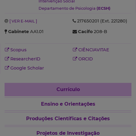
Intervenção Social
Departamento de Psicologia
(ECSH)
217650201 (Ext. 221280)
[ VER E-MAIL ]
Gabinete
AA1.01
Cacifo
208-B
Scopus
CIÊNCIAVITAE
ResearcherID
ORCID
Google Scholar
Currículo
Ensino e Orientações
Produções Científicas e Citações
Projetos de Investigação