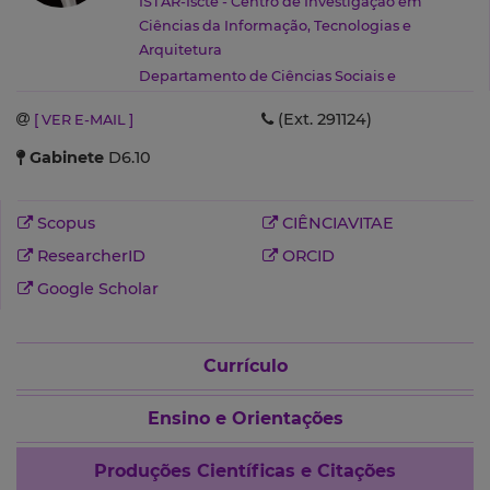
ISTAR-Iscte - Centro de Investigação em
Ciências da Informação, Tecnologias e
Arquitetura
Departamento de Ciências Sociais e
Empresariais
(ETDA)
(Ext. 291124)
[ VER E-MAIL ]
Gabinete
D6.10
Scopus
CIÊNCIAVITAE
ResearcherID
ORCID
Google Scholar
Currículo
Ensino e Orientações
Produções Científicas e Citações