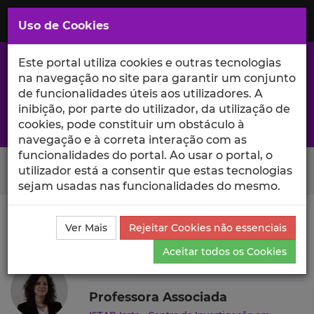
Saltar
para
MENU
Uso de Cookies
o
Conteúdo
Principal
Este portal utiliza cookies e outras tecnologias
na navegação no site para garantir um conjunto
de funcionalidades úteis aos utilizadores. A
inibição, por parte do utilizador, da utilização de
A excelência da investigação e ciência no Iscte
cookies, pode constituir um obstáculo à
navegação e à correta interação com as
funcionalidades do portal. Ao usar o portal, o
Search Button
utilizador está a consentir que estas tecnologias
sejam usadas nas funcionalidades do mesmo.
Ciência_Iscte
Autores
Joana Martinho Costa
Ver Mais
Rejeitar Cookies não essenciais
Produções Científicas e Citações
Aceitar todos os Cookies
Joana Martinho Costa
Professora Associada