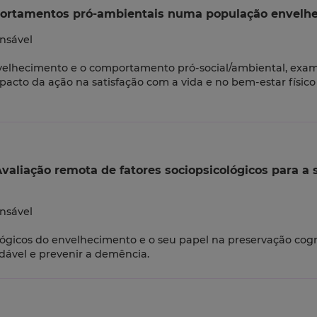
mportamentos pró-ambientais numa população envelh
nsável
envelhecimento e o comportamento pró-social/ambiental, exam
cto da ação na satisfação com a vida e no bem-estar físico
aliação remota de fatores sociopsicológicos para a
nsável
ológicos do envelhecimento e o seu papel na preservação cog
dável e prevenir a demência.