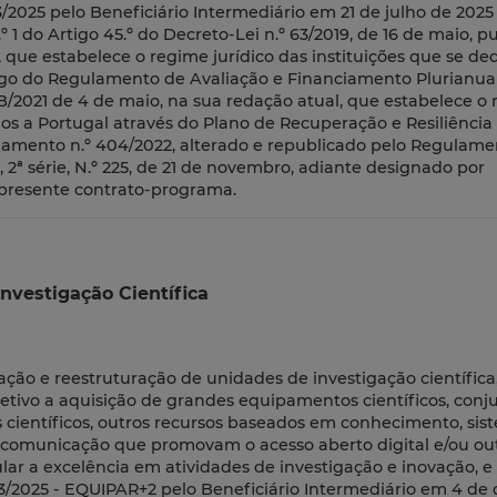
/2025 pelo Beneficiário Intermediário em 21 de julho de 2025
 1 do Artigo 45.º do Decreto-Lei n.º 63/2019, de 16 de maio, p
4, que estabelece o regime jurídico das instituições que se d
igo do Regulamento de Avaliação e Financiamento Plurianua
/2021 de 4 de maio, na sua redação atual, que estabelece o
s a Portugal através do Plano de Recuperação e Resiliência
lamento n.º 404/2022, alterado e republicado pelo Regulament
 2ª série, N.º 225, de 21 de novembro, adiante designado por
presente contrato-programa.
nvestigação Científica
zação e reestruturação de unidades de investigação científica
etivo a aquisição de grandes equipamentos científicos, conj
s científicos, outros recursos baseados em conhecimento, sis
comunicação que promovam o acesso aberto digital e/ou ou
lar a excelência em atividades de investigação e inovação, e 
3/2025 - EQUIPAR+2 pelo Beneficiário Intermediário em 4 d