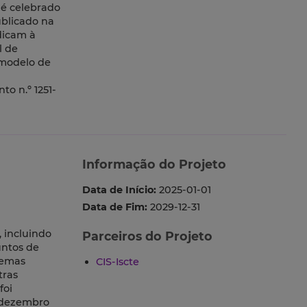
 é celebrado
ublicado na
edicam à
l de
 modelo de
o n.º 1251-
Informação do Projeto
Data de Início:
2025-01-01
Data de Fim:
2029-12-31
, incluindo
Parceiros do Projeto
untos de
temas
CIS-Iscte
tras
foi
e dezembro