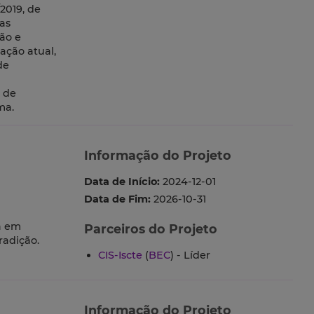
2019, de
as
ão e
ação atual,
de
1 de
ma.
Informação do Projeto
Data de Início:
2024-12-01
Data de Fim:
2026-10-31
a em
Parceiros do Projeto
radição.
CIS-Iscte
(
BEC
) - Líder
Informação do Projeto