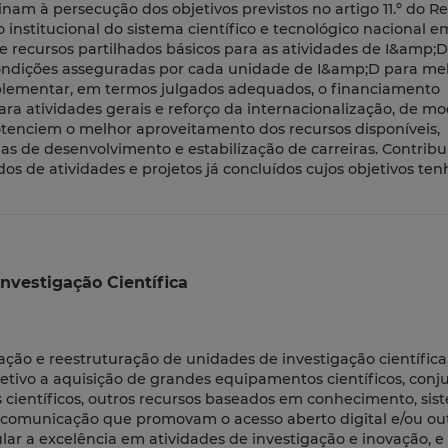
nam à persecução dos objetivos previstos no artigo 11.º do 
o institucional do sistema científico e tecnológico nacional 
de recursos partilhados básicos para as atividades de I&amp;D
s condições asseguradas por cada unidade de I&amp;D para me
omplementar, em termos julgados adequados, o financiamento
a atividades gerais e reforço da internacionalização, de mo
otenciem o melhor aproveitamento dos recursos disponíveis,
s de desenvolvimento e estabilização de carreiras. Contribu
dos de atividades e projetos já concluídos cujos objetivos te
nvestigação Científica
zação e reestruturação de unidades de investigação científica
etivo a aquisição de grandes equipamentos científicos, conj
s científicos, outros recursos baseados em conhecimento, sis
comunicação que promovam o acesso aberto digital e/ou ou
lar a excelência em atividades de investigação e inovação, e 