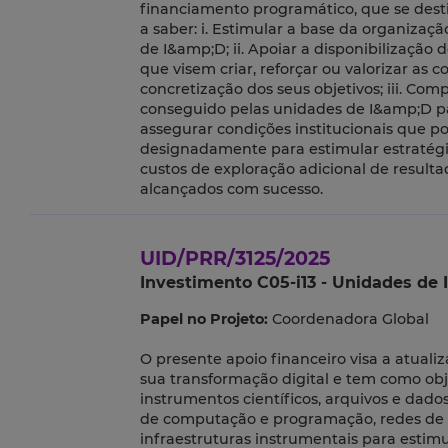
financiamento programático, que se desti
a saber: i. Estimular a base da organizaçã
de I&amp;D; ii. Apoiar a disponibilização 
que visem criar, reforçar ou valorizar a
concretização dos seus objetivos; iii. C
conseguido pelas unidades de I&amp;D par
assegurar condições institucionais que p
designadamente para estimular estratégia
custos de exploração adicional de resulta
alcançados com sucesso.
UID/PRR/3125/2025
Investimento C05-i13 - Unidades de I
Papel no Projeto:
Coordenadora Global
O presente apoio financeiro visa a atuali
sua transformação digital e tem como obj
instrumentos científicos, arquivos e dado
de computação e programação, redes de 
infraestruturas instrumentais para estimu