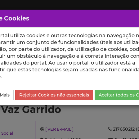
e Cookies
rtal utiliza cookies e outras tecnologias na navegação n
rantir um conjunto de funcionalidades úteis aos utiliza
ção, por parte do utilizador, da utilização de cookies, po
uir um obstáculo à navegação e à correta interação co
scte
ESCOLAS
UNIDADES
alidades do portal. Ao usar o portal, o utilizador está a
ir que estas tecnologias sejam usadas nas funcionalid
.
o
Projetos de Investigação
 Mais
Rejeitar Cookies não essenciais
Aceitar todos os 
 Vaz Garrido
217650212 (
[ VER E-MAIL ]
 Social