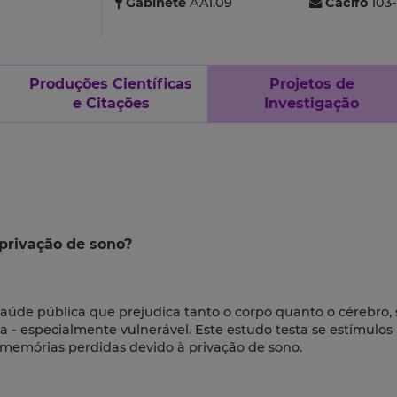
Gabinete
AA1.09
Cacifo
103
Produções Científicas
Projetos de
e Citações
Investigação
rivação de sono?
aúde pública que prejudica tanto o corpo quanto o cérebro,
- especialmente vulnerável. Este estudo testa se estímulos
 memórias perdidas devido à privação de sono.