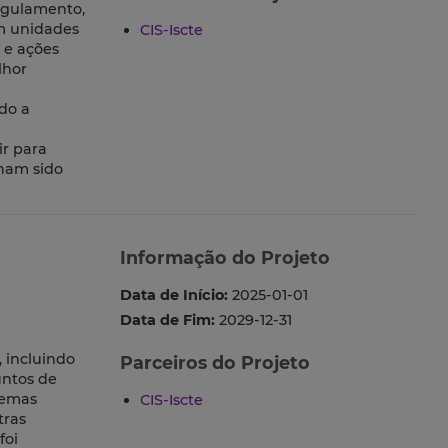
Regulamento,
em unidades
CIS-Iscte
 e ações
lhor
do a
ir para
nham sido
Informação do Projeto
Data de Início:
2025-01-01
Data de Fim:
2029-12-31
, incluindo
Parceiros do Projeto
untos de
temas
CIS-Iscte
tras
foi