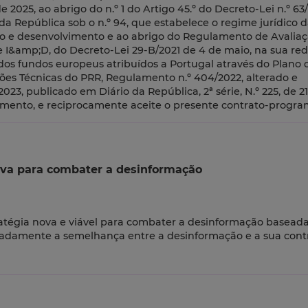
025, ao abrigo do n.º 1 do Artigo 45.º do Decreto-Lei n.º 63/
 da República sob o n.º 94, que estabelece o regime jurídico d
ão e desenvolvimento e ao abrigo do Regulamento de Avaliaç
I&amp;D, do Decreto-Lei 29-B/2021 de 4 de maio, na sua red
os fundos europeus atribuídos a Portugal através do Plano 
ções Técnicas do PRR, Regulamento n.º 404/2022, alterado e
23, publicado em Diário da República, 2ª série, N.º 225, de 2
mento, e reciprocamente aceite o presente contrato-progra
iva para combater a desinformação
ratégia nova e viável para combater a desinformação basead
adamente a semelhança entre a desinformação e a sua cont