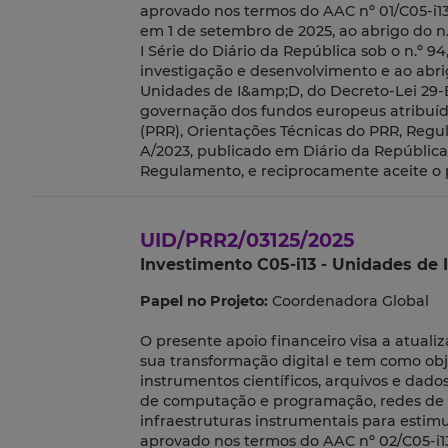
aprovado nos termos do AAC nº 01/C05-i13
em 1 de setembro de 2025, ao abrigo do n.º
I Série do Diário da República sob o n.º 9
investigação e desenvolvimento e ao abr
Unidades de I&amp;D, do Decreto-Lei 29-B
governação dos fundos europeus atribuído
(PRR), Orientações Técnicas do PRR, Regu
A/2023, publicado em Diário da República,
Regulamento, e reciprocamente aceite o 
UID/PRR2/03125/2025
Investimento C05-i13 - Unidades de I
Papel no Projeto:
Coordenadora Global
O presente apoio financeiro visa a atuali
sua transformação digital e tem como obj
instrumentos científicos, arquivos e dado
de computação e programação, redes de 
infraestruturas instrumentais para estimu
aprovado nos termos do AAC nº 02/C05-i1