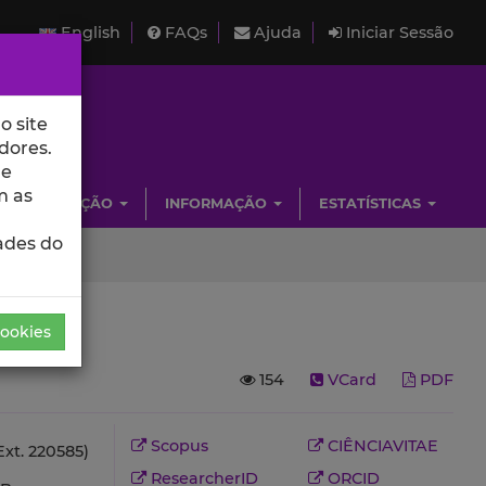
English
FAQs
Ajuda
Iniciar Sessão
o site
dores.
de
m as
INVESTIGAÇÃO
INFORMAÇÃO
ESTATÍSTICAS
ades do
Cookies
154
VCard
PDF
Scopus
CIÊNCIAVITAE
Ext. 220585)
ResearcherID
ORCID