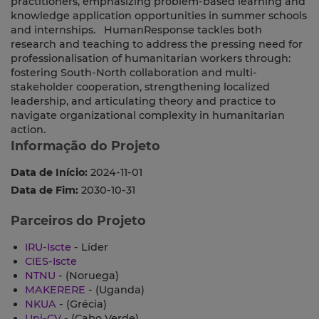
practitioners, emphasizing problem-based learning and
knowledge application opportunities in summer schools
and internships. HumanResponse tackles both
research and teaching to address the pressing need for
professionalisation of humanitarian workers through:
fostering South-North collaboration and multi-
stakeholder cooperation, strengthening localized
leadership, and articulating theory and practice to
navigate organizational complexity in humanitarian
action.
Informação do Projeto
Data de Início:
2024-11-01
Data de Fim:
2030-10-31
Parceiros do Projeto
IRU-Iscte
- Líder
CIES-Iscte
NTNU
- (Noruega)
MAKERERE
- (Uganda)
NKUA
- (Grécia)
Uni-CV
- (Cabo Verde)