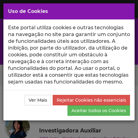
Saltar
para
MENU
Uso de Cookies
o
Conteúdo
Principal
Este portal utiliza cookies e outras tecnologias
na navegação no site para garantir um conjunto
de funcionalidades úteis aos utilizadores. A
inibição, por parte do utilizador, da utilização de
A excelência da investigação e ciência no Iscte
cookies, pode constituir um obstáculo à
navegação e à correta interação com as
funcionalidades do portal. Ao usar o portal, o
Search Button
utilizador está a consentir que estas tecnologias
sejam usadas nas funcionalidades do mesmo.
Ciência_Iscte
Autores
Cláudia Pereira
Projetos de
Ver Mais
Rejeitar Cookies não essenciais
Investigação
Aceitar todos os Cookies
Cláudia Pereira
Investigadora Auxiliar